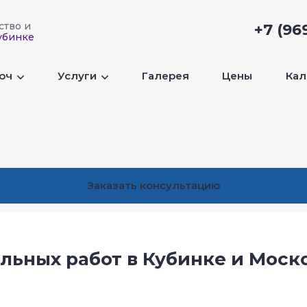
ство и
+7 (96
убинке
люч
Услуги
Галерея
Цены
Кал
Заказать консультацию
ьных работ в Кубинке и Моск