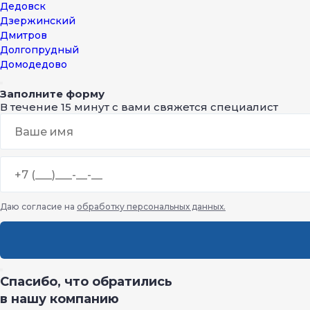
Дедовск
Дзержинский
Дмитров
Долгопрудный
Домодедово
Дорохово
Дрезна
Заполните форму
В течение 15 минут с вами свяжется специалист
Дубна
Егорьевск
Железнодорожный
Жуковский
Зарайск
Звенигород
Ивантеевка
Даю согласие на
обработку персональных данных.
Истра
Калуга
Кашира
Климовск
Клин
Спасибо, что обратились
Коломна
Королев
в нашу компанию