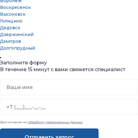
Воронеж
Воскресенск
Высоковск
Голицино
Дедовск
Дзержинский
Дмитров
Долгопрудный
Домодедово
Дорохово
Заполните форму
Дрезна
В течение 15 минут с вами свяжется специалист
Дубна
Егорьевск
Железнодорожный
Жуковский
Зарайск
Звенигород
Ивантеевка
Истра
Даю согласие на
обработку персональных данных.
Калуга
Кашира